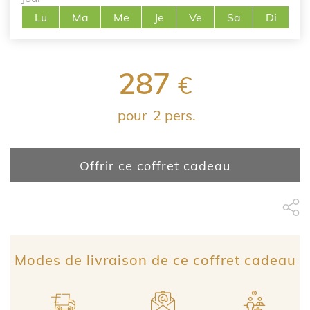
Lu
Ma
Me
Je
Ve
Sa
Di
287
€
pour
2 pers.
Offrir ce coffret cadeau
Partage Face
apytheme
Part
Modes de livraison de ce coffret cadeau