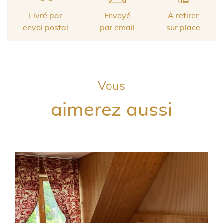
Livré par
Envoyé
À retirer
envoi postal
par email
sur place
Vous
aimerez aussi